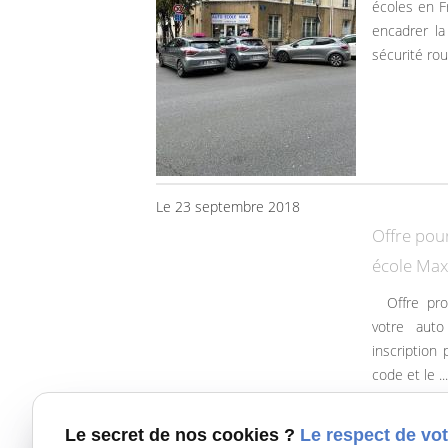
écoles en F
encadrer l
sécurité rou
Le 23 septembre 2018
Offre pour
école Max
Offre promotionnelle pour le mois de Juillet et d'Août dans
votre auto
inscription
code et le ...
Le secret de nos cookies ?
Le respect de vot