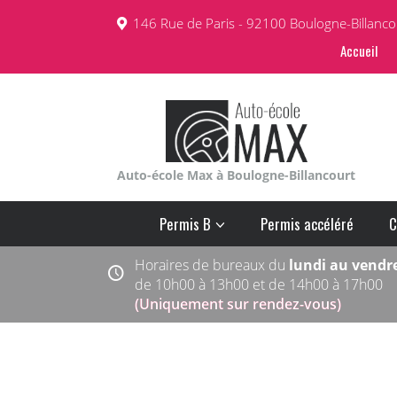
Panneau de gestion des cookies
146 Rue de Paris - 92100 Boulogne-Billanco
Accueil
Auto-école Max à Boulogne-Billancourt
Permis B
Permis accéléré
C
Horaires de bureaux du
lundi au vendr
de 10h00 à 13h00 et de 14h00 à 17h00
(Uniquement sur rendez-vous)