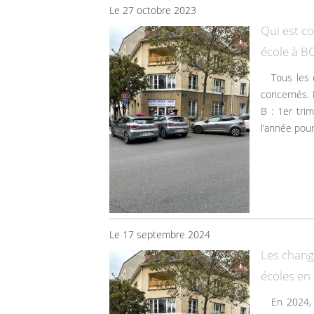
Le 27 octobre 2023
Qui est c
école à 
tous les candidats âgés de 17ans au 1er janvier 2024 seront
concernés. 
B : 1er tri
l’année pour
Le 17 septembre 2024
Les chang
écoles en
En 2024, plusieurs changement marque le secteur des auto-