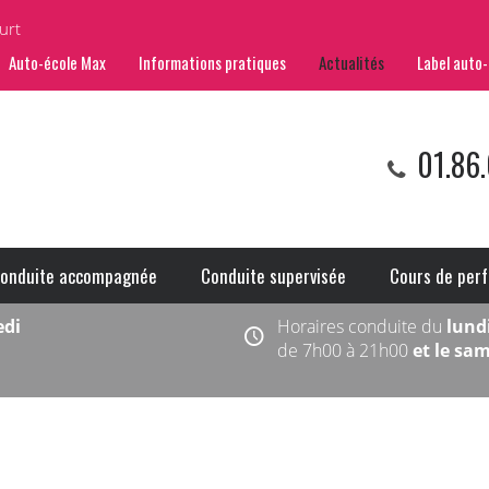
urt
Auto-école Max
Informations pratiques
Actualités
Label auto-
01.86.
onduite accompagnée
Conduite supervisée
Cours de per
edi
Horaires conduite du
lund
de 7h00 à 21h00
et le sa