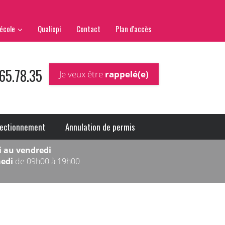
école
Qualiopi
Contact
Plan d'accès
65.78.35
Je veux être
rappelé(e)
fectionnement
Annulation de permis
i au vendredi
medi
de 09h00 à 19h00