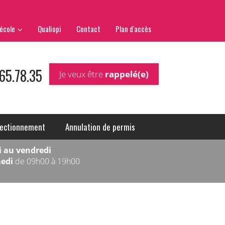
école
Qualiopi
Contact
Plan d'accès
65.78.35
Je veux être
rappelé(e)
fectionnement
Annulation de permis
i au vendredi
medi
de 09h00 à 19h00