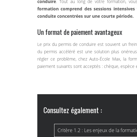
conduire
. Tout au long de votre formation, vou
formation comprend des sessions intensives 
conduite concentrées sur une courte période.
Un format de paiement avantageux
Le prix du permis de conduire est souvent un frein 
du permis accéléré est une solution plus onéreus
régler ce problème, chez Auto-École Max, la for
paiement suivants sont acceptés : chèque, espèce e
Consultez également :
Critère 1.2 : Les enjeux de la format