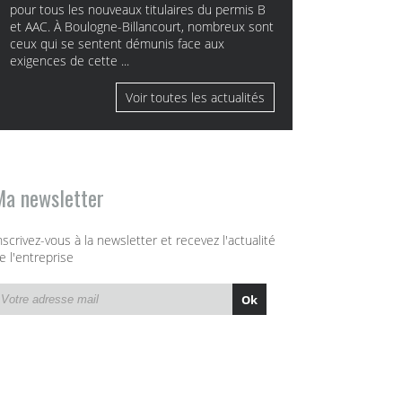
pour tous les nouveaux titulaires du permis B
et AAC. À Boulogne-Billancourt, nombreux sont
ceux qui se sentent démunis face aux
exigences de cette ...
Voir toutes les actualités
Ma newsletter
nscrivez-vous à la newsletter et recevez l'actualité
e l'entreprise