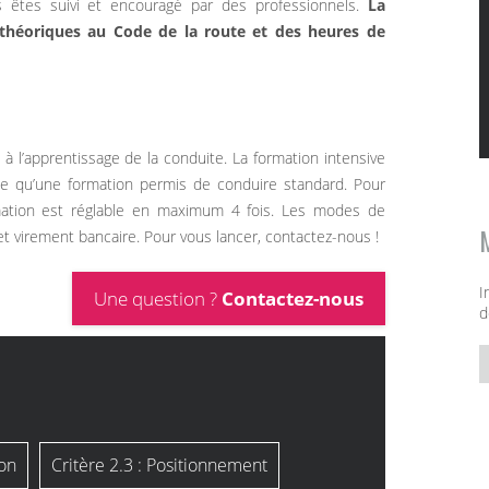
s êtes suivi et encouragé par des professionnels.
La
théoriques au Code de la route et des heures de
à l’apprentissage de la conduite. La formation intensive
e qu’une formation permis de conduire standard. Pour
mation est réglable en maximum 4 fois. Les modes de
t virement bancaire. Pour vous lancer, contactez-nous !
I
Une question ?
Contactez-nous
d
ion
Critère 2.3 : Positionnement