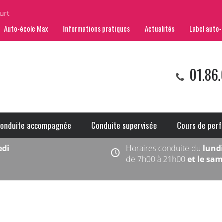
urt
Auto-école Max
Informations pratiques
Actualités
Label auto-
01.86.
onduite accompagnée
Conduite supervisée
Cours de per
edi
Horaires conduite du
lund
de 7h00 à 21h00
et le sa